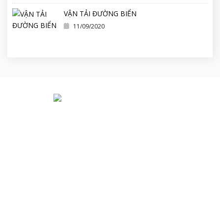
VẬN TẢI ĐƯỜNG BIỂN
11/09/2020
Địa chỉ:
Phòng 537, Tòa Nhà Thành Đạt 1, Số 3 Lê Thánh
Tông, Ngô Quyền, Hải Phòng
Tel:
0225 03260335
Email:
qtmhp@vnn.vn
Website:
http://haiphonglogistic.vn
DANH MỤC
DỊCH VỤ