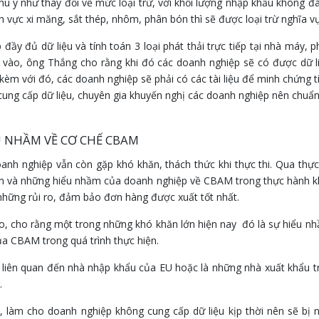
 ý như thay đổi về mức loại trừ, với khối lượng nhập khẩu không đ
h vực xi măng, sắt thép, nhôm, phân bón thì sẽ được loại trừ nghĩa vụ
đầy đủ dữ liệu và tính toán 3 loại phát thải trực tiếp tại nhà máy, p
đầu vào, ông Thắng cho rằng khi đó các doanh nghiệp sẽ có được dữ l
kèm với đó, các doanh nghiệp sẽ phải có các tài liệu để minh chứng t
 cung cấp dữ liệu, chuyên gia khuyến nghị các doanh nghiệp nên chuẩn
U NHẦM VỀ CƠ CHẾ CBAM
nh nghiệp vẫn còn gặp khó khăn, thách thức khi thực thi. Qua thực
hăn và những hiểu nhầm của doanh nghiệp về CBAM trong thực hành k
những rủi ro, đảm bảo đơn hàng được xuất tốt nhất.
, cho rằng một trong những khó khăn lớn hiện nay đó là sự hiểu n
ủa CBAM trong quá trình thực hiện.
liên quan đến nhà nhập khẩu của EU hoặc là những nhà xuất khẩu t
.
 làm cho doanh nghiệp không cung cấp dữ liệu kịp thời nên sẽ bị 