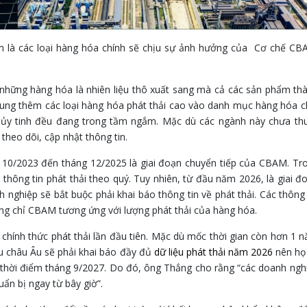
ôm là các loại hàng hóa chính sẽ chịu sự ảnh hưởng của Cơ chế CB
những hàng hóa là nhiên liệu thô xuất sang mà cả các sản phẩm th
ung thêm các loại hàng hóa phát thải cao vào danh mục hàng hóa c
hủy tinh đều đang trong tầm ngắm. Mặc dù các ngành này chưa th
eo dõi, cập nhật thông tin.
ng 10/2023 đến tháng 12/2025 là giai đoạn chuyển tiếp của CBAM. Tr
 thông tin phát thải theo quý. Tuy nhiên, từ đầu năm 2026, là giai đ
nghiệp sẽ bắt buộc phải khai báo thông tin về phát thải. Các thông 
g chỉ CBAM tương ứng với lượng phát thải của hàng hóa.
 chính thức phát thải lần đầu tiên. Mặc dù mốc thời gian còn hơn 1 
u châu Âu sẽ phải khai báo đầy đủ
dữ liệu phát thải năm 2026
nên họ
 thời điểm tháng 9/2027. Do đó, ông Thắng cho rằng “các doanh ngh
ẩn bị ngay từ bây giờ”.