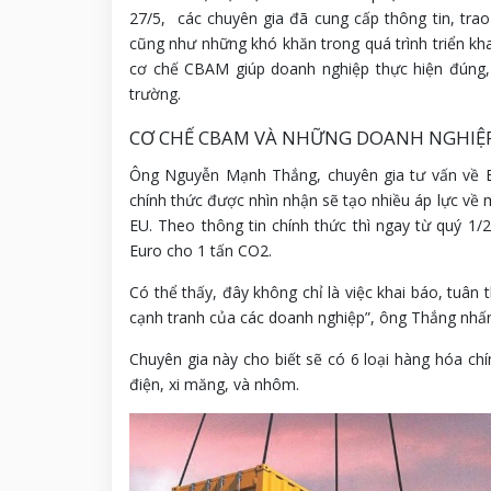
27/5, các chuyên gia đã cung cấp thông tin, trao
cũng như những khó khăn trong quá trình triển kh
cơ chế CBAM giúp doanh nghiệp thực hiện đúng, 
trường.
CƠ CHẾ CBAM VÀ NHỮNG DOANH NGHIỆP
Ông Nguyễn Mạnh Thắng, chuyên gia tư vấn về E
chính thức được nhìn nhận sẽ tạo nhiều áp lực về m
EU. Theo thông tin chính thức thì ngay từ quý 
Euro cho 1 tấn CO2.
Có thể thấy, đây không chỉ là việc khai báo, tuâ
cạnh tranh của các doanh nghiệp”, ông Thắng nhấ
Chuyên gia này cho biết sẽ có 6 loại hàng hóa ch
điện, xi măng, và nhôm.