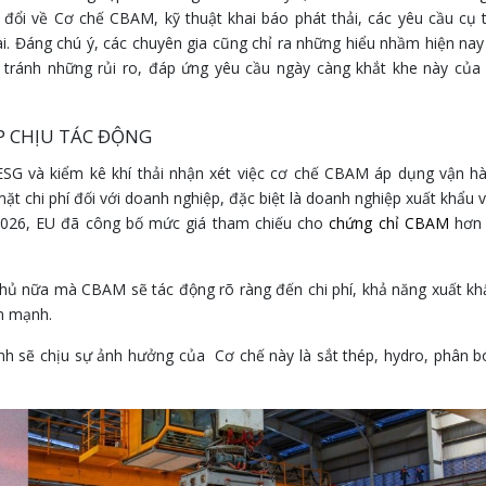
 đổi về Cơ chế CBAM, kỹ thuật khai báo phát thải, các yêu cầu cụ 
ai. Đáng chú ý, các chuyên gia cũng chỉ ra những hiểu nhầm hiện nay
tránh những rủi ro, đáp ứng yêu cầu ngày càng khắt khe này của 
 CHỊU TÁC ĐỘNG
SG và kiểm kê khí thải nhận xét việc cơ chế CBAM áp dụng vận h
ặt chi phí đối với doanh nghiệp, đặc biệt là doanh nghiệp xuất khẩu 
1/2026, EU đã công bố mức giá tham chiếu cho
chứng chỉ CBAM
hơn
n thủ nữa mà CBAM sẽ tác động rõ ràng đến chi phí, khả năng xuất kh
n mạnh.
ính sẽ chịu sự ảnh hưởng của Cơ chế này là sắt thép, hydro, phân b