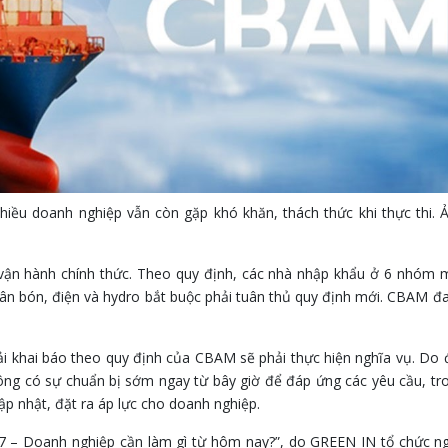
iều doanh nghiệp vẫn còn gặp khó khăn, thách thức khi thực thi. 
vận hành chính thức. Theo quy định, các nhà nhập khẩu ở 6 nhóm 
ân bón, điện và hydro bắt buộc phải tuân thủ quy định mới. CBAM đ
i khai báo theo quy định của CBAM sẽ phải thực hiện nghĩa vụ. Do 
ông có sự chuẩn bị sớm ngay từ bây giờ để đáp ứng các yêu cầu, tr
p nhật, đặt ra áp lực cho doanh nghiệp.
27 – Doanh nghiệp cần làm gì từ hôm nay?”, do GREEN IN tổ chức n