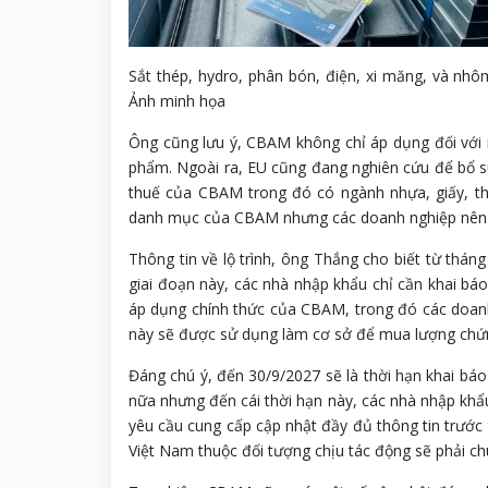
Sắt thép, hydro, phân bón, điện, xi măng, và nh
Ảnh minh họa
Ông cũng lưu ý, CBAM không chỉ áp dụng đối với 
phẩm. Ngoài ra, EU cũng đang nghiên cứu để bổ s
thuế của CBAM trong đó có ngành nhựa, giấy, t
danh mục của CBAM nhưng các doanh nghiệp nên th
Thông tin về lộ trình, ông Thắng cho biết từ thá
giai đoạn này, các nhà nhập khẩu chỉ cần khai báo
áp dụng chính thức của CBAM, trong đó các doanh 
này sẽ được sử dụng làm cơ sở để mua lượng chứn
Đáng chú ý, đến 30/9/2027 sẽ là thời hạn khai báo
nữa nhưng đến cái thời hạn này, các nhà nhập khẩ
yêu cầu cung cấp cập nhật đầy đủ thông tin trước
Việt Nam thuộc đối tượng chịu tác động sẽ phải chu