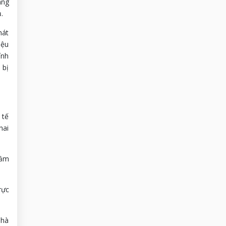
áng
.
hát
iệu
ính
 bị
 tế
hai
hầm
rực
nhà