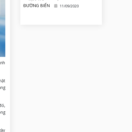
11/09/2020
Ảnh
mặt
ang
đó,
ong
gày