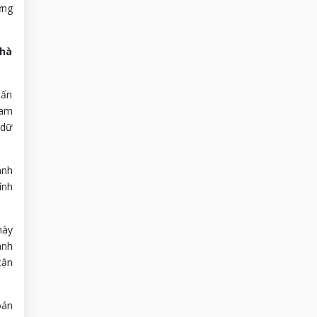
ứng
nhà
hấn
ham
 dữ
anh
ính
này
anh
cận
oán