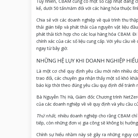
Tuy nhiên, CBAM cũng có một số cập nhật đáng chú
kể, dưới 50 tấn/năm đối với các hàng hóa thuộc lĩn
Chia sẻ với các doanh nghiệp về quá trình thu thập 
thải gián tiếp và phát thải của nguyên vật liệu 
phát thải tích hợp cho các loại hàng hóa CBAM. Đi 
chính xác của các số liệu cung cấp. Với yêu cầu về
ngay từ bây giờ.
NHỮNG HỆ LỤY KHI DOANH NGHIỆP HIỂ
Là một cơ chế quy định yêu cầu mới nên nhiều doa
trao đổi, các chuyên gia nhận thấy một số khó k
báo kịp thời theo đúng yêu cầu quy định để tránh 
Bà Nguyễn Thị Hà, Giám đốc Chương trình NetZero
của các doanh nghiệp về về quy định và yêu cầu c
Thứ nhất,
nhiều doanh nghiệp cho rằng CBAM chỉ 
tiếp, còn những đơn vị gia công sẽ không bị hưởng
Chính sự hiểu nhầm này sẽ gây ra những nguy cơ,