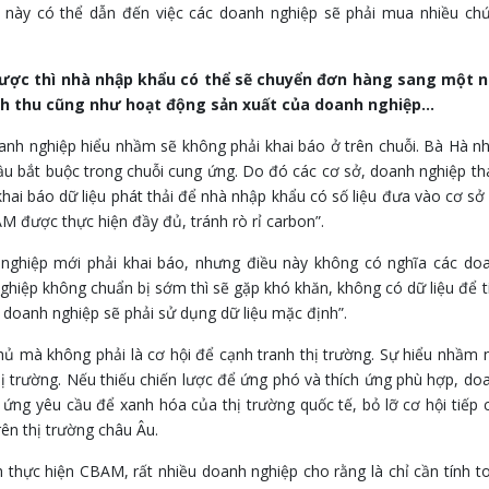
ều này có thể dẫn đến việc các doanh nghiệp sẽ phải mua nhiều ch
ược thì nhà nhập khẩu có thể sẽ chuyển đơn hàng sang một 
nh thu cũng như hoạt động sản xuất của doanh nghiệp…
anh nghiệp hiểu nhầm sẽ không phải khai báo ở trên chuỗi. Bà Hà n
u bắt buộc trong chuỗi cung ứng. Do đó các cơ sở, doanh nghiệp t
khai báo dữ liệu phát thải để nhà nhập khẩu có số liệu đưa vào cơ sở
 được thực hiện đầy đủ, tránh rò rỉ carbon”.
ghiệp mới phải khai báo, nhưng điều này không có nghĩa các do
ghiệp không chuẩn bị sớm thì sẽ gặp khó khăn, không có dữ liệu để t
c doanh nghiệp sẽ phải sử dụng dữ liệu mặc định”.
 mà không phải là cơ hội để cạnh tranh thị trường. Sự hiểu nhầm 
hị trường. Nếu thiếu chiến lược để ứng phó và thích ứng phù hợp, do
ứng yêu cầu để xanh hóa của thị trường quốc tế, bỏ lỡ cơ hội tiếp 
rên thị trường châu Âu.
h thực hiện CBAM, rất nhiều doanh nghiệp cho rằng là chỉ cần tính t