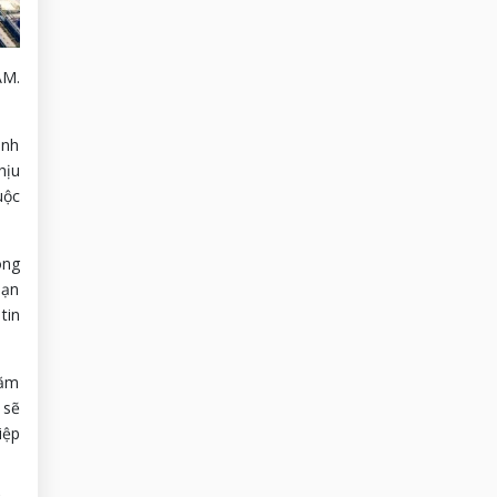
AM.
ành
hịu
uộc
ong
oạn
tin
năm
 sẽ
iệp