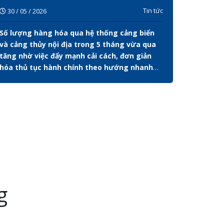
mạnh cải cách thủ tục hành chính
thi Cơ 
Tin tức
30 / 05 / 2026
30 / 05 
Số lượng hàng hóa qua hệ thống cảng biển
Không ít
và cảng thủy nội địa trong 5 tháng vừa qua
đang có 
tăng nhờ việc đẩy mạnh cải cách, đơn giản
yêu cầu 
hóa thủ tục hành chính theo hướng nhanh
Những hi
gọn, minh bạch và thuận tiện hơn cho doanh
nhiều hệ
nghiệp...
xuất khẩ
g