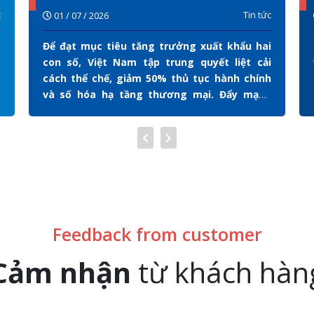
chế để xuất khẩu bứt phá
c
Tin tức
01 / 07 / 2026
Để đạt mục tiêu tăng trưởng xuất khẩu hai
con số, Việt Nam tập trung quyết liệt cải
cách thể chế, giảm 50% thủ tục hành chính
và số hóa hạ tầng thương mại. Đẩy mạnh
chuyển đổi xanh, phát triển nguyên liệu nội
địa cùng chiến lược đa dạng hóa thị trường
là những giải pháp cốt lõi giúp nâng cao
năng lực tự chủ, tạo đà bứt phá bền vững
cho doanh nghiệp trong chuỗi giá trị toàn
cầu…
Feedback from customer
Cảm nhận
từ khách hàn