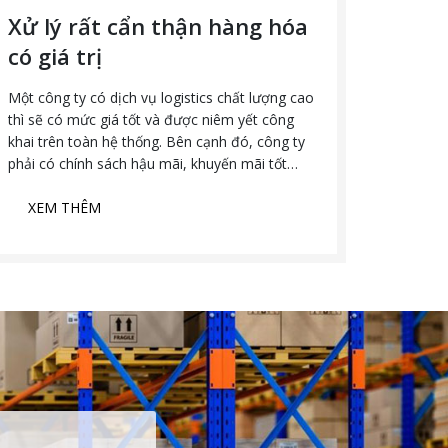
Xử lý rất cẩn thận hàng hóa
Chún
có giá trị
dịch
Một công ty có dịch vụ logistics chất lượng cao
Uy tín,
thì sẽ có mức giá tốt và được niêm yết công
logistic
khai trên toàn hệ thống. Bên cạnh đó, công ty
đơn vị đ
phải có chính sách hậu mãi, khuyến mãi tốt
chất lượ
nhằm đem lại những lợi ích tốt nhất cho khách
vững ch
hàng.
XEM THÊM
giao phó
XEM