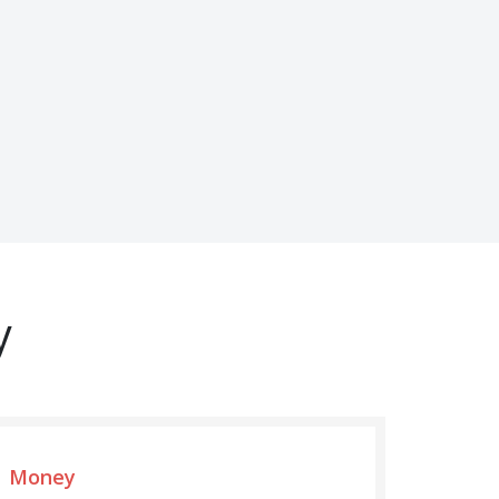
y
Money
Quali