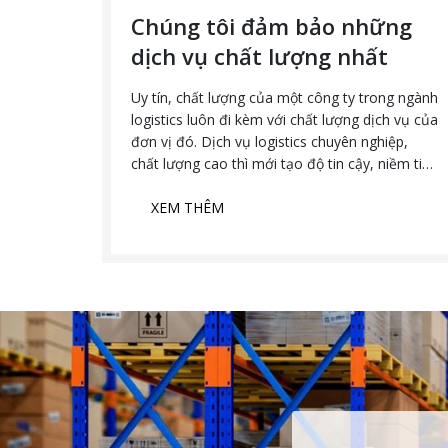
 hóa
Chúng tôi đảm bảo những
dịch vụ chất lượng nhất
ượng cao
Uy tín, chất lượng của một công ty trong ngành
 công
logistics luôn đi kèm với chất lượng dịch vụ của
công ty
đơn vị đó. Dịch vụ logistics chuyên nghiệp,
 tốt
chất lượng cao thì mới tạo độ tin cậy, niềm tin
o khách
vững chắc cho khách hàng và khiến họ yên tâm
giao phó tài sản, hàng hóa.
XEM THÊM