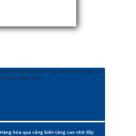
Hàng hóa qua cảng biển tăng cao nhờ đẩy
Sáu hiể