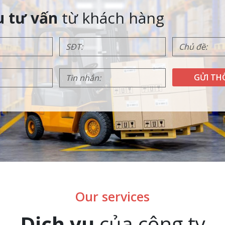
u tư vấn
từ khách hàng
GỬI TH
Our services
Dịch vụ
của công ty