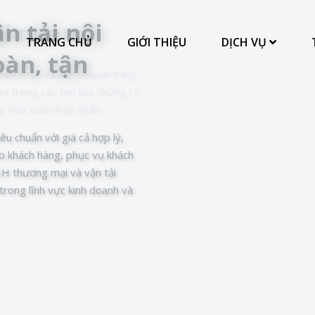
n tải nội
TRANG CHỦ
GIỚI THIỆU
DỊCH VỤ
oàn, tận
êu chuẩn với giá cả hợp lý,
cho khách hàng, phục vụ khách
H thương mại và vận tải
rong lĩnh vực kinh doanh và