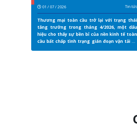
chiến tranh
Tin tức
Tin tứ
01 / 07 / 2026
mục tiêu
Thương mại toàn cầu trở lại với trạng thái
 phương
tăng trưởng trong tháng 4/2026, một dấu
hiệu cho thấy sự bền bỉ của nền kinh tế toàn
cầu bất chấp tình trạng gián đoạn vận tải và
suy giảm niềm tin kinh doanh do xung đột ở
Trung Đông gây ra...