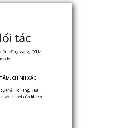
ối tác
ên môn vững vàng, QTM
ợp lý.
TÂM, CHÍNH XÁC
DỊCH VỤ CHUYÊN NGHIỆP
cụ thể - rõ ràng, Tiết
Công ty TNHH thương mại và vận tải Q
ian và chi phí của khách
đã không ngừng lớn mạnh về mọi mặt, c
trong lĩnh vực kinh doanh và phạm vi hoạ
động.
Xem thêm