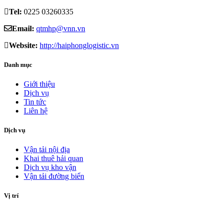
Tel:
0225 03260335
Email:
qtmhp@vnn.vn
Website:
http://haiphonglogistic.vn
Danh mục
Giới thiệu
Dịch vụ
Tin tức
Liên hệ
Dịch vụ
Vận tải nội địa
Khai thuê hải quan
Dịch vụ kho vận
Vận tải đường biển
Vị trí