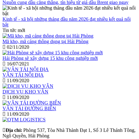
Nguồn cung dầu căng thẳng, tín hiệu từ giá dầu Brent giao ngay
Kinh tế - xã hội những tháng đầu năm 2026 đạt nhiều kết quả nổi
bật
Tin tức mới
Mã kho, mã cảng thông dụng tại Hải Phòng
02/11/2020
Hải Phòng sẽ xây dựng 15 khu công nghiệp mới
16/07/2021
VẬN TẢI NỘI ĐỊA
11/09/2020
DỊCH VỤ KHO VẬN
11/09/2020
VẬN TẢI ĐƯỜNG BIỂN
11/09/2020
Địa chỉ:
Phòng 537, Tòa Nhà Thành Đạt 1, Số 3 Lê Thánh Tông,
Ngô Quyền, Hải Phòng