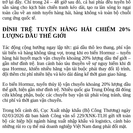
trở lại đây. Chỉ trong 24 – 48 giờ sau đó, cả hai phía đều tuyên bố
sẵn sàng cho kịch bản chiến tranh kéo dài, tạo ra làn sóng lo ngại
toàn cầu về an ninh tuyến hàng hải, hàng không và toàn bộ chuỗi
cung ứng quốc tế.
ĐÌNH TRỆ TUYẾN HÀNG HẢI CHIẾM 20%
LƯỢNG DẦU THẾ GIỚI
Tác động cộng hưởng ngay lập tức: giá dầu thô leo thang, phí vận
tải biển và hàng không tăng vọt, trong khi eo biển Hormuz – tuyến
hàng hải huyết mạch vận chuyển khoảng 20% lượng dầu thế giới –
gần như đình trệ. Iran cảnh báo tàu thuyền về sự nguy hiểm khi đi
qua Hormuz, khiến nhiều hãng vận tải buộc phải thay đổi lộ trình,
đội thêm chi phí nhiên liệu và kéo dài đáng kể thời gian giao hàng.
Eo biển Hormuz, tuyến thủy lộ vận chuyển khoảng 20% lượng dầu
thế giới, hiện gần như đình trệ. Nhiều quốc gia Trung Đông đã đóng
cửa không phận, buộc các chuyến bay vận tải phải vòng tránh, tăng
chi phí và thời gian vận chuyển.
Trong bối cảnh đó, Cục Xuất nhập khẩu (Bộ Công Thương) ngày
02/03/2026 đã ban hành Công văn số 229/XNK-TLH gửi tới toàn
bộ các hiệp hội ngành hàng xuất nhập khẩu và logistics, cảnh báo
những rủi ro cụ thể mà doanh nghiệp Việt Nam đang phải đối mặt.