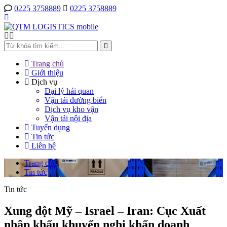
0225 3758889
0225 3758889
Trang chủ
Giới thiệu
Dịch vụ
Đại lý hải quan
Vận tải đường biển
Dịch vụ kho vận
Vận tải nội địa
Tuyển dụng
Tin tức
Liên hệ
Trang chủ
Tin tức
Tin tức
Xung đột Mỹ – Israel – Iran: Cục Xuất
nhập khẩu khuyến nghị khẩn doanh