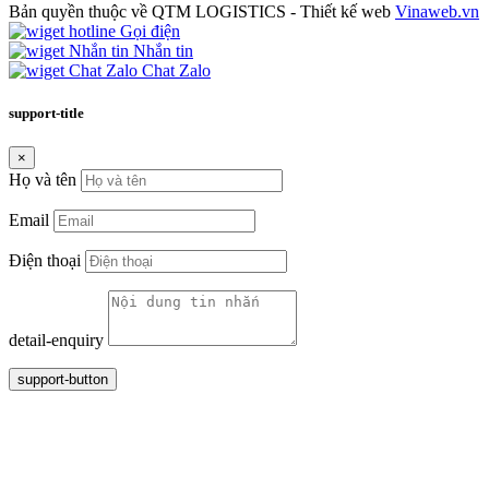
Bản quyền thuộc về QTM LOGISTICS - Thiết kế web
Vinaweb.vn
Gọi điện
Nhắn tin
Chat Zalo
support-title
×
Họ và tên
Email
Điện thoại
detail-enquiry
support-button