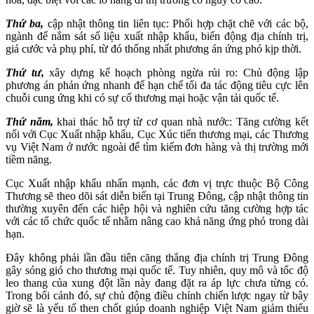
Thứ ba,
cập nhật thông tin liên tục: Phối hợp chặt chẽ với các bộ,
ngành để nắm sát số liệu xuất nhập khẩu, biến động địa chính trị,
giá cước và phụ phí, từ đó thống nhất phương án ứng phó kịp thời.
Thứ tư,
xây dựng kế hoạch phòng ngừa rủi ro: Chủ động lập
phương án phản ứng nhanh để hạn chế tối đa tác động tiêu cực lên
chuỗi cung ứng khi có sự cố thương mại hoặc vận tải quốc tế.
Thứ năm,
khai thác hỗ trợ từ cơ quan nhà nước: Tăng cường kết
nối với Cục Xuất nhập khẩu, Cục Xúc tiến thương mại, các Thương
vụ Việt Nam ở nước ngoài để tìm kiếm đơn hàng và thị trường mới
tiềm năng.
Cục Xuất nhập khẩu nhấn mạnh, các đơn vị trực thuộc Bộ Công
Thương sẽ theo dõi sát diễn biến tại Trung Đông, cập nhật thông tin
thường xuyên đến các hiệp hội và nghiên cứu tăng cường hợp tác
với các tổ chức quốc tế nhằm nâng cao khả năng ứng phó trong dài
hạn.
Đây không phải lần đầu tiên căng thẳng địa chính trị Trung Đông
gây sóng gió cho thương mại quốc tế. Tuy nhiên, quy mô và tốc độ
leo thang của xung đột lần này đang đặt ra áp lực chưa từng có.
Trong bối cảnh đó, sự chủ động điều chỉnh chiến lược ngay từ bây
giờ sẽ là yếu tố then chốt giúp doanh nghiệp Việt Nam giảm thiểu