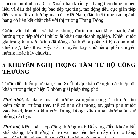
Theo nhận định của Cục Xuất nhập khẩu, giá hàng tiêu dùng, nhiên
liệu và dầu thế giới dự báo tiếp tục tăng, tác động tiêu cực gián tiếp
đến sản xuất và thương mại của Việt Nam, đặc biệt trong các ngành
hàng có liên kết chặt chẽ với thị trường Trung Đông.
Cước vận tải biển và hàng không được dự báo tăng mạnh, ảnh
hưởng trực tiếp tới chi phí xuất khẩu của doanh nghiệp. Nhiều quốc
gia trong khu vực Vịnh đã đóng cửa không phận vì lý do an ninh
chiến sự, kéo theo việc các chuyến bay chở hàng phải chuyển
hướng hoặc hủy chuyến.
5 KHUYẾN NGHỊ TRỌNG TÂM TỪ BỘ CÔNG
THƯƠNG
Trước diễn biến phức tạp, Cục Xuất nhập khẩu đề nghị các hiệp hội
khẩn trương thực hiện 5 nhóm giải pháp ứng phó.
Thứ nhất,
đa dạng hóa thị trường và nguồn cung: Tích cực tìm
kiếm các thị trường thay thế có nhu cầu tương tự, giảm phụ thuộc
vào Israel, Iran và khu vực Trung Đông; xây dựng phương án dự
phòng dài hạn.
Thứ hai,
kiện toàn hợp đồng thương mại: Bổ sung điều khoản bất
khả kháng, bồi thường rủi ro và mua bảo hiểm đầy đủ cho hàng
hóa, đặc biệt với các lô hàng đi thị trường có nguy cơ cao.