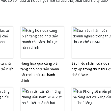
 vực có vốn đầu tư nước ngoài (kể cả dầu thô) xuất siêu 8,5 tỷ USD.
 tự chủ
Hàng hóa qua cảng biển
Sáu hiểu nhầm của doa
ế để xuất
tăng cao nhờ đẩy mạnh
nghiệp trong thực thi Cơ
cải cách thủ tục hành
chế CBAM
chính